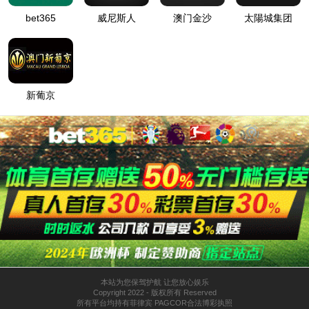
人才招聘
商务合作
事业合伙人
集团产业
All categories


文体产业

场馆运营
旧厂房改造
赛事演艺