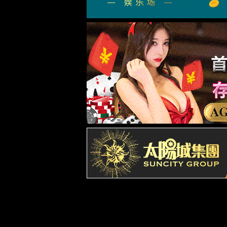
视频详情
标题
: 2018"365(vip)英国上市杯"长乐南山公园徒步
标题
: 2018"365(vip)英国上市杯"长乐南山公园徒步

分类
：
赛事视频

发布时间：
：
2023-05-13 21:17:47

访问量
：

播放量
：
0
概要描述
：