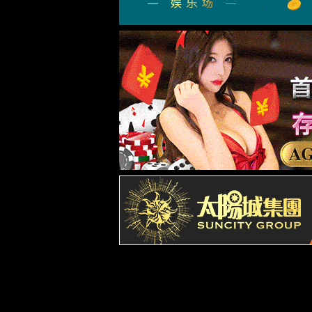
视频详情
标题
: 2020年度最佳赛事运营与服务机构
标题
: 2020年度最佳赛事运营与服务机构

分类
：
赛事视频

发布时间：
：
2023-05-13 21:24:21

访问量
：

播放量
：
0
概要描述
：