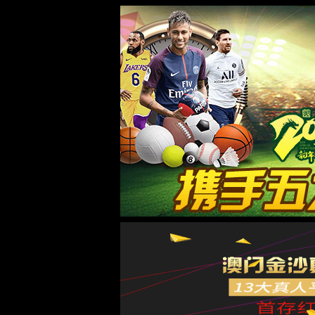
365(vip)英国上市
关于365(vip)英国上市
集团介绍
发展历程
企业文化
荣誉资质
集团产业
文体产业
物业管理
智能停车
新闻资讯
集团新闻
活动新闻
视频中心
精选赛事
联系我们
人才招聘
商务合作
事业合伙人

365(vip)英国上市
关于365(vip)英国上市

集团介绍
发展历程
企业文化
荣誉资质
集团产业

文体产业
物业管理
智能停车
新闻资讯

集团新闻
活动新闻
视频中心
精选赛事
联系我们
